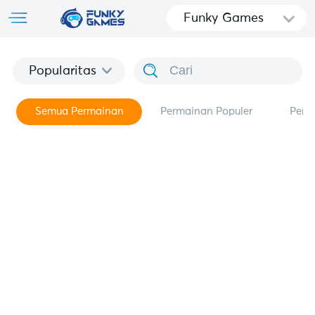
Funky Games
Popularitas
Semua Permainan
Permainan Populer
Perm