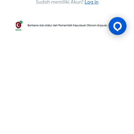
Sudah memiliki Akun?
Log in
Berlisensi dan diatur oleh Pemerintah Kepulauan Otonom Anjouan, Uni Komoro
Lesen Permainan
BK8 dioperasikan oleh Mettlemind Tech Ltd., dengan nomor
registrasi: 15779, dan alamat terdaftar di Hamchako,
Mutsamudu, Pulau Otonom Anjouan, Uni Komoro. BK8
berlisensi dan teregulasi oleh Pemerintah Pulau Otonom
Anjouan, Uni Komoro dan beroperasi dengan Nomor Lisensi: