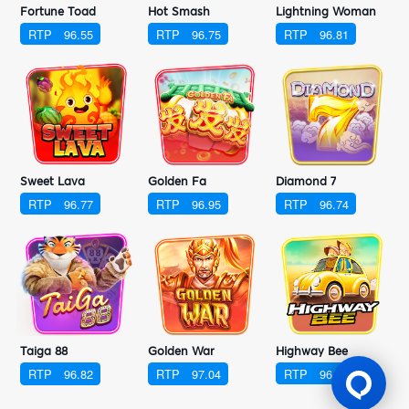
Fortune Toad
Hot Smash
Lightning Woman
RTP
96.55
RTP
96.75
RTP
96.81
Sweet Lava
Golden Fa
Diamond 7
RTP
96.77
RTP
96.95
RTP
96.74
Taiga 88
Golden War
Highway Bee
RTP
96.82
RTP
97.04
RTP
96.83