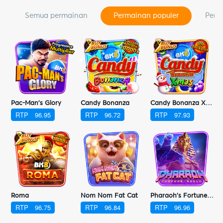
semua permainan
permainan populer
per
Pac-Man's Glory
Candy Bonanza
Candy Bonanza Xmas
RTP
96.95
RTP
96.72
RTP
97.93
Roma
Nom Nom Fat Cat
Pharaoh's Fortune Realm
RTP
96.75
RTP
96.84
RTP
96.96