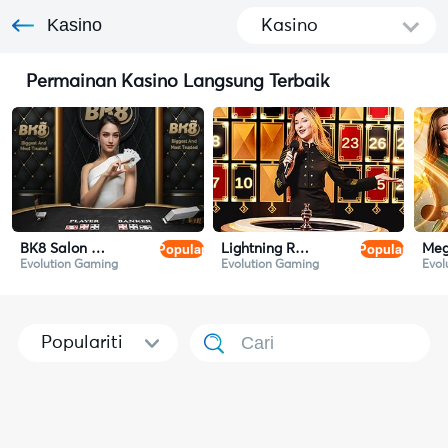
Kasino
Kasino
Permainan Kasino Langsung Terbaik
Popular
Popular
BK8 Salon Prive Baccarat
Lightning Roulette
Meg
Evolution Gaming
Evolution Gaming
Evol
Populariti