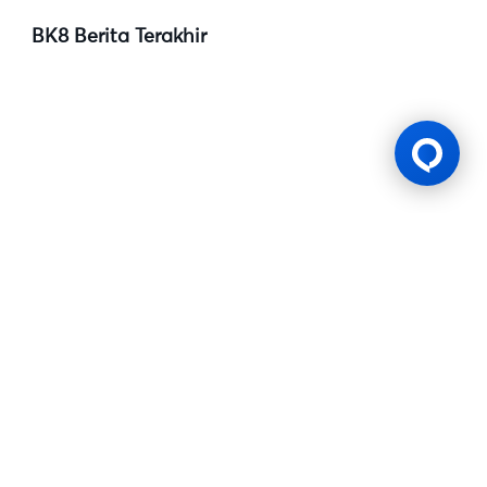
BK8 Berita Terakhir