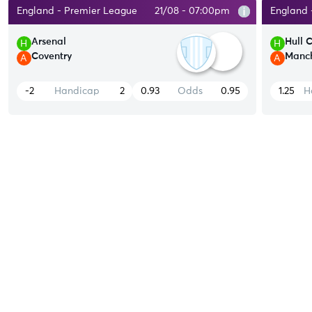
England - Premier League
21/08 - 07:00pm
England 
Arsenal
Hull C
H
H
Coventry
Manch
A
A
-2
Handicap
2
0.93
Odds
0.95
1.25
H