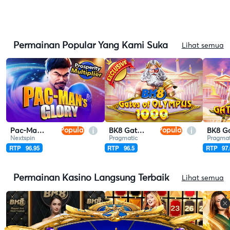
Permainan Popular Yang Kami Suka
Lihat semua
Popular
Popular
Pac-Man's Glory
BK8 Gates of Olympus 1000
Nextspin
Pragmatic
Pragmat
RTP
96.95
RTP
96.5
RTP
97
Permainan Kasino Langsung Terbaik
Lihat semua