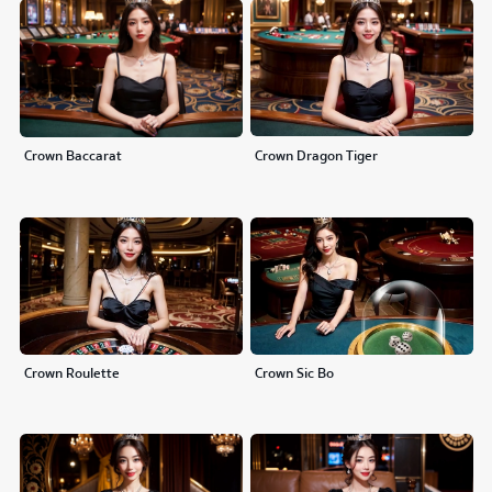
Crown Dragon Tiger
Crown Baccarat
Crown Roulette
Crown Sic Bo