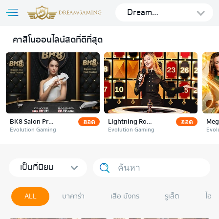
Dream
Gaming
คาสิโนออนไลน์สดที่ดีที่สุด
BK8 Salon Prive Baccarat
Lightning Roulette
Meg
ฮอต
ฮอต
Evolution Gaming
Evolution Gaming
Evol
เป็นที่นิยม
ALL
บาคาร่า
เสือ มังกร
รูเล็ต
ไฮโล