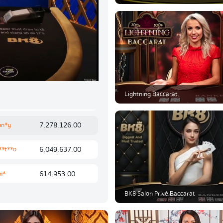
4,322,882.00
**i**1
4,777,680.00
*y*
7,823,930.00
r*5*
8,320,825.00
7*
Lightning Baccarat
7,278,126.00
un*y
6,049,637.00
**t**o
614,953.00
m*
5,877,148.00
b**t
4,252,507.00
l**l**g
BK8 Salon Privé Baccarat
4,346,669.00
*o