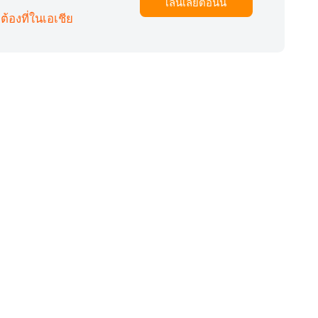
เล่นเลยตอนนี้
ต้องที่ในเอเชีย