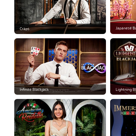
EBET / Baccarat
a****
Dream Gaming E8 /Baccarat
**b*g
Japanese B
Craps
Evolution Gaming / Baccarat
*o**y
SA Gaming / Baccarat
*l****
EBET / Baccarat
k**ay
Dream Gaming E8 /Baccarat
*e*g*
Infinite Blackjack
Lightning B
SA Gaming / SIC BO
s**n*
SA Gaming / Dragon Tiger
*a***
SA Gaming / SIC BO
*e*n*
SA Gaming / SIC BO
*i*s*