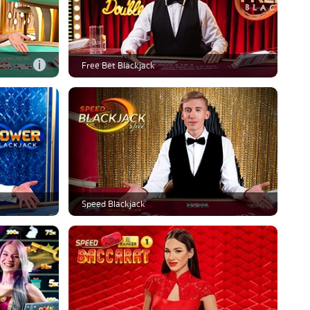
Free Bet Blackjack
Speed Blackjack