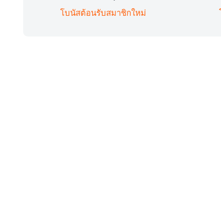
โบนัสต้อนรับสมาชิกใหม่
Evolution Gaming / Baccarat
w*h**
Evolution Gaming / Roulette
r*wa*
Dream Gaming E8 /Baccarat
s*a**
Allbet / Baccarat
m*sc
SA Gaming / Dragon Tiger
g*s*l
EBET / Baccarat
*h*k*
AE Casino / Baccarat
y*o**
Dream Gaming E8 /Baccarat
l*on*
SA Gaming / Baccarat
g*n*a