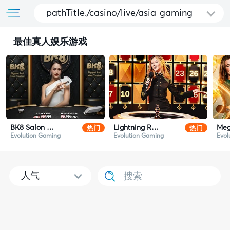
pathTitle./casino/live/asia-gaming
最佳真人娱乐游戏
热门
热门
BK8 Salon Prive Baccarat
Lightning Roulette
Meg
Evolution Gaming
Evolution Gaming
Evol
人气