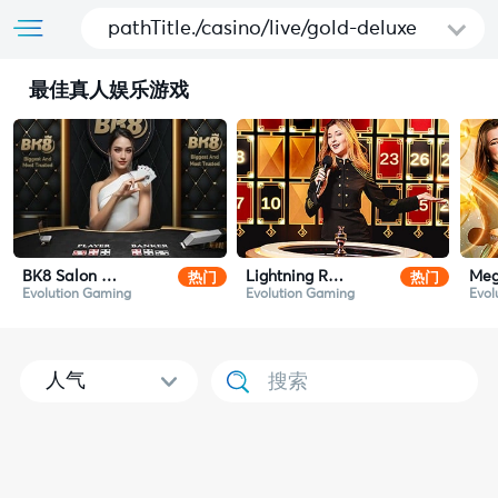
pathTitle./casino/live/gold-deluxe
最佳真人娱乐游戏
热门
热门
BK8 Salon Prive Baccarat
Lightning Roulette
Meg
Evolution Gaming
Evolution Gaming
Evol
人气