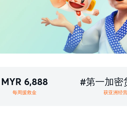
MYR 6,888
#第一加密
每周援救金
获亚洲经