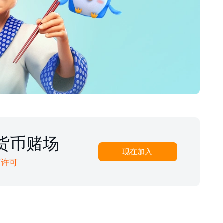
货币赌场
现在加入
营许可