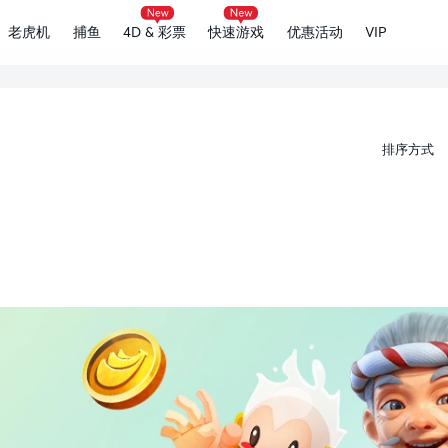
老虎机
捕鱼
4D & 彩票
快速游戏
优惠活动
VIP
排序方式