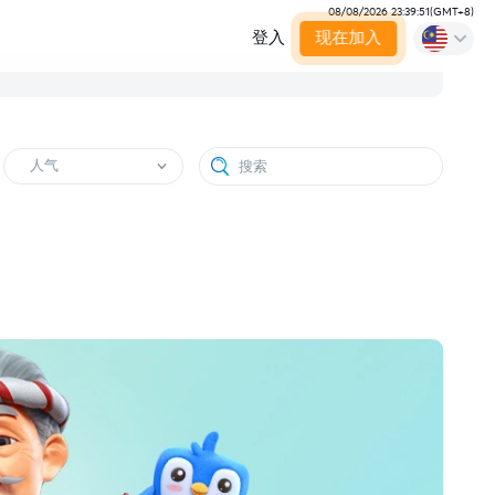
08/08/2026 23:39:51
(
GMT+8
)
登入
现在加入
人气