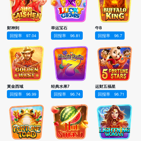
财神到
幸运宝石
牛B
回报率
97.04
回报率
96.81
回报率
96.7
黃金西域
经典水果7
运财五福星
回报率
96.99
回报率
96.74
回报率
96.71